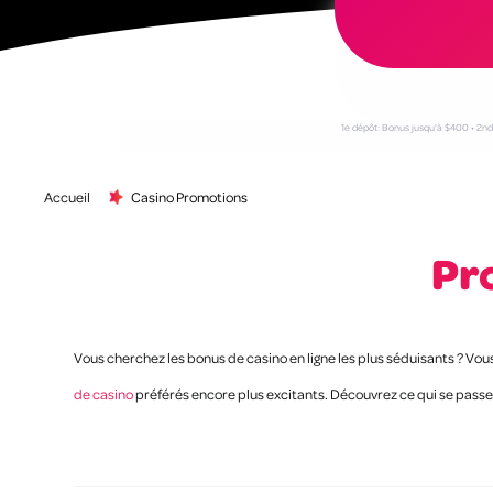
1e dépôt: Bonus jusqu'à
$400
• 2nd
Accueil
Casino Promotions
Pr
Vous cherchez les bonus de casino en ligne les plus séduisants ? Vo
de casino
préférés encore plus excitants. Découvrez ce qui se passe