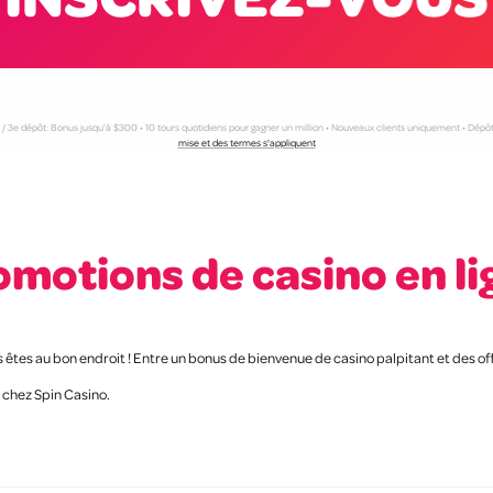
 / 3e dépôt: Bonus jusqu'à
$300
• 10 tours quotidiens pour gagner un million • Nouveaux clients uniquement • Dép
mise et des termes s'appliquent
omotions de casino en li
us êtes au bon endroit ! Entre un bonus de bienvenue de casino palpitant et des 
 chez Spin Casino.