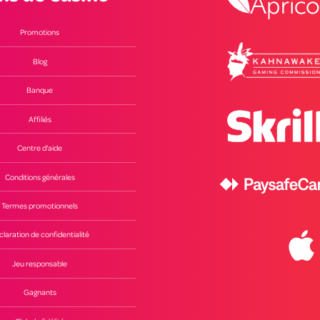
Promotions
Blog
Banque
Affiliés
Centre d'aide
Conditions générales
Termes promotionnels
claration de confidentialité
Jeu responsable
Gagnants