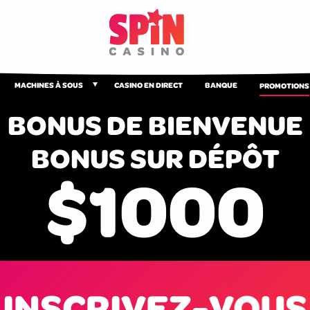
Notre bonus de bienvenue de casino en l
Des chances de gagner un million
Votre offre quotidienne
Séries de connexions quotidienne
Notre programme de fidélité
Tournois de machines à sous
Commencez votre aventure avec un bonus de bienvenue de casino
Déposez un minimum de
Un nouveau bonus de casino en ligne tous les jours ! Votre bonus
Jouez pendant sept jours consécutifs et profitez de tours gratu
Chaque mise en argent réel vous rapporte des points, échangeab
Rejoignez nos tournois pour profiter de plus de promotions de ca
$10
et profitez de 10 tours quotidiens s
dépôt, vous bénéficiez d’un bonus de 100 % jusqu'à
impressionnant jackpot de 1 million. C’est l’une des offres de bo
renouvelle toutes les 24 heures. C’est l’un des moyens les plus 
Wheel™ pour une série de 7 jours), de récompenses de bonus de c
fidélité pour débloquer encore plus de bonus de casino en ligne e
joueurs ! Cliquez sur l'icône 777 dans les machines à sous en lig
$400
, tandi
MACHINES À SOUS
CASINO EN DIRECT
BANQUE
PROMOTIONS
obtenez un bonus de 100 % jusqu'à
disponibles.
promotions de casino en ligne. Profitez-en avant qu’il n’expire 
promotion de casino en ligne rend chaque journée encore plus exc
FAQ pour découvrir comment tirer le meilleur parti de cette pro
pourriez remporter des prix en argent ou des crédits bonus.
$300
(chacun). Un dépôt m
BONUS DE BIENVENUE
obtenez ce bonus quel que soit l’appareil que vous utilisez, mêm
Plus d'informations sur la fidélité
À propos des tournois de machines à sou
Conditions générales
Conditions générales
Conditions générales
BONUS SUR DÉPÔT
Termes promotionnels
$1000
INSCRIVEZ-VOUS