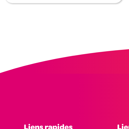
Liens rapides
Lie