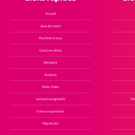
Accueil
Jeux de casino
Machines à sous
Casino en direct
Blackjack
Roulette
Poker Vidéo
Jackpots progressifs
Dé
Foire aux questions
Map du site