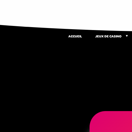
ACCUEIL
JEUX DE CASINO