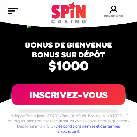
CONNEXION
BONUS DE BIENVENUE
BONUS SUR DÉPÔT
$1000
INSCRIVEZ-VOUS
1e dépôt: Bonus jusqu'à
$400
• 2nd / 3e dépôt: Bonus jusqu'à
$300
• 10
tours quotidiens pour gagner un million • Nouveaux clients uniquement •
Dépôt minimum :
$10
•
Des conditions de mise et des termes
s'appliquent