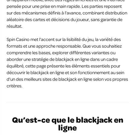
pensée pour une prise en main rapide. Les parties reposent
sur des mécanismes définis à l’avance, combinant distribution
aléatoire des cartes et décisions du joueur, sans garantie de
résultat.
Spin Casino met l’accent sur la lisibilité du jeu, la variété des
formats et une approche responsable. Que vous souhaitiez
comprendre les bases, explorer différentes variantes ou
aborder une stratégie de blackjack en ligne dans un cadre
équilibré, cette page présente les éléments essentiels pour
découvrir le blackjack en ligne et son fonctionnement au sein
d’un des meilleurs sites de blackjack en ligne selon vos propres
critères.
Qu’est-ce que le blackjack en
ligne