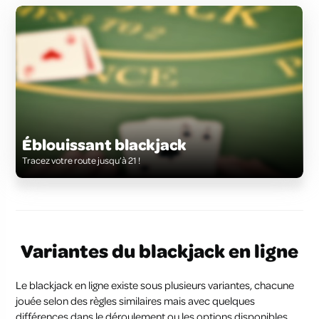
Éblouissant blackjack
Tracez votre route jusqu’à 21 !
Variantes du blackjack en ligne
Le blackjack en ligne existe sous plusieurs variantes, chacune
jouée selon des règles similaires mais avec quelques
différences dans le déroulement ou les options disponibles.