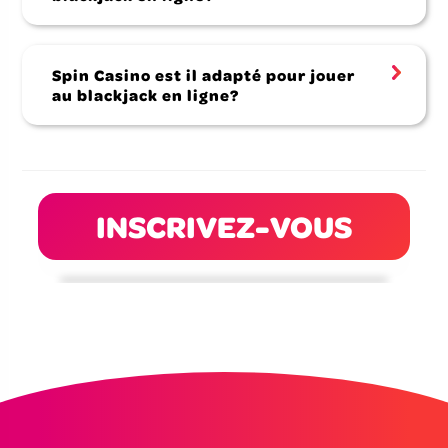
Les jeux en ligne de blackjack incluent
différentes variantes, comme le blackjack
classique, multi mains ou en direct,
Spin Casino est il adapté pour jouer
proposées selon les formats disponibles sur
au blackjack en ligne?
la plateforme.
Spin Casino propose une offre structurée de
blackjack en ligne, avec une interface en
français et des règles accessibles. Chaque
joueur peut évaluer le meilleur site de
blackjack en ligne selon ses préférences et
INSCRIVEZ-VOUS
son usage.