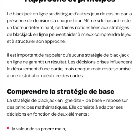
Le blackjack en ligne se distingue d’autres jeux de casino par la
présence de décisions à chaque tour. Même si le hasard reste
un facteur déterminant, certaines notions liées aux stratégies
de blackjack en ligne peuvent aider à mieux comprendre le jeu
et à structurer son approche.
Il est important de rappeler qu’aucune stratégie de blackjack
en ligne ne garantit un résultat. Les décisions prises influencent
le déroulement d’une partie, mais chaque main reste soumise
à une distribution aléatoire des cartes.
Comprendre la stratégie de base
La stratégie de blackjack en ligne dite « de base » repose sur
des principes mathématiques. Elle consiste à adapter ses
décisions en fonction de deux éléments :
la valeur de sa propre main,