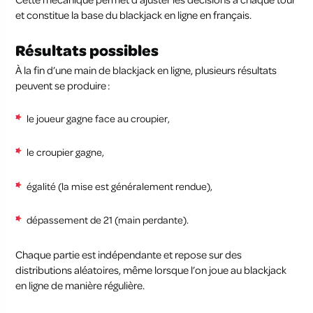
et constitue la base du blackjack en ligne en français.
Résultats possibles
À la fin d’une main de blackjack en ligne, plusieurs résultats
peuvent se produire :
le joueur gagne face au croupier,
le croupier gagne,
égalité (la mise est généralement rendue),
dépassement de 21 (main perdante).
Chaque partie est indépendante et repose sur des
distributions aléatoires, même lorsque l’on joue au blackjack
en ligne de manière régulière.