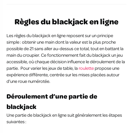
Règles du blackjack en ligne
Les règles du blackjack en ligne reposent sur un principe
simple : obtenir une main dont la valeur est la plus proche
possible de 21 sans aller au-dessus ce total, tout en battant la
main du croupier. Ce fonctionnement fait du blackjack un jeu
accessible, où chaque décision influence le déroulement de la
partie.
Pour varier les jeux de table, la
roulette
propose une
expérience différente, centrée sur les mises placées autour
d’une roue numérotée.
Déroulement d’une partie de
blackjack
Une partie de blackjack en ligne suit généralement les étapes
suivantes :