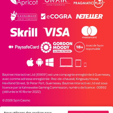
Baytree Interactive Ltd (69691) est une compagnie enregistrée à Guernesey,
avec comme adresse enregistrée : Rez-de-chaussé, Kingsway House,
Havilland Street, St Peter Port, Guernesey. Baytree Interactive Ltd est sous
licence par la Kahnawake Gaming Commission, numéro de licence : 00892
(délivrée le 16 février 2022)
© 2026 Spin Casino
Nous utilisons des cookies pour